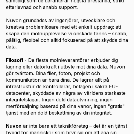
samtidigt som de garanterar högsta prestanda, strikt
efterlevnad och snabb support.
Nuvon grundades av ingenjörer, utvecklare och
kreativa problemlösare med ett enkelt uppdrag: att
skapa den molnupplevelse vi önskade fanns – snabb,
pålitlig, flexibel och alltid fokuserad på att skydda dina
data.
Filosofi
- De flesta molnleverantörer erbjuder dig
lagring eller datorkraft i utbyte mot dina data. Nuvon
gör tvärtom. Dina filer, foton, projekt och
kommunikation är bara dina. De lagrar allt på
infrastruktur de kontrollerar, belägen i säkra EU-
datacenter, skyddade av några av världens starkaste
integritetslagar. Ingen dold datautvinning, ingen
merförsäljning baserad på dina vanor, ingen "gratis"
tjänst med en dold beskattning av din integritet.
Nuvon
är inte bara ett teknikföretag – det är en tjänst
byggd för människor som bryr sig om att äga sin